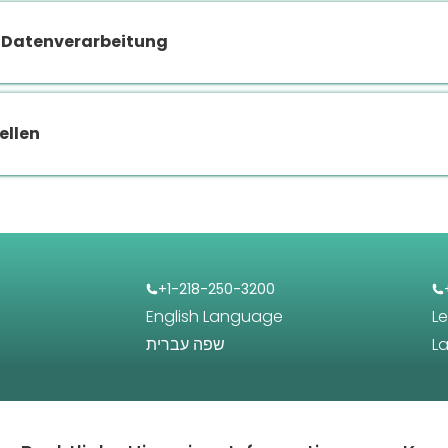
 Datenverarbeitung
ellen
+1-218-250-3200
English Language
L
שפה עברית
L