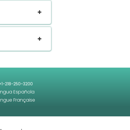
+1-218-250-3200
engua Española
angue Française