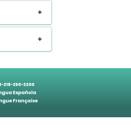
1-218-250-3200
ngua Española
ngue Française