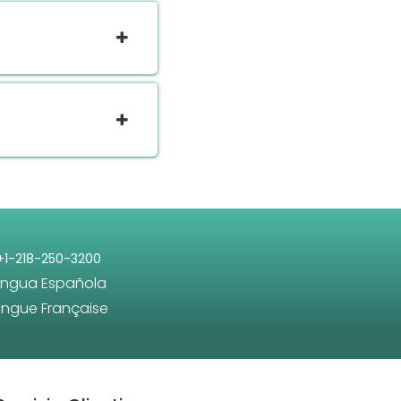
+1-218-250-3200
engua Española
angue Française