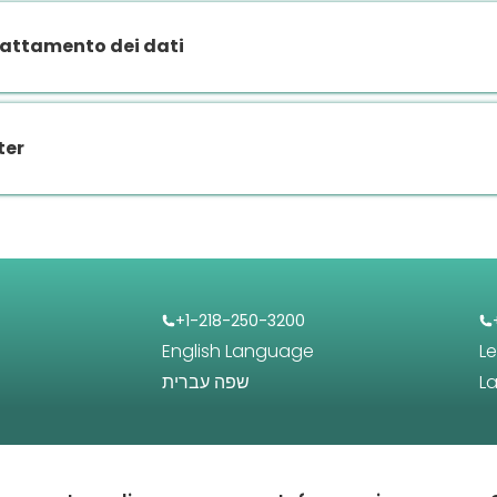
rattamento dei dati
ter
+1-218-250-3200
English Language
L
שפה עברית
L