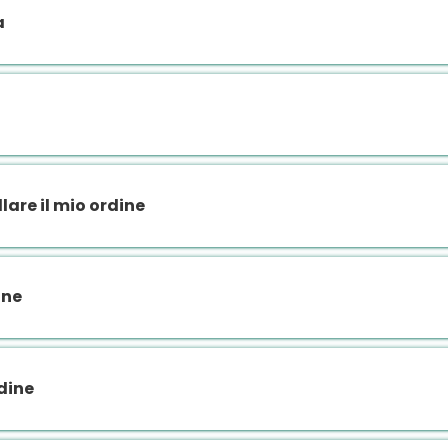
a
lare il mio ordine
ine
rdine